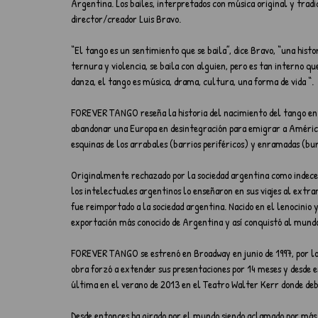
Argentina. Los bailes, interpretados con música original y tradic
director/creador Luis Bravo.
“El tango es un sentimiento que se baila”, dice Bravo, “una histo
ternura y violencia, se baila con alguien, pero es tan interno qu
danza, el tango es música, drama, cultura, una forma de vida “.
FOREVER TANGO reseña la historia del nacimiento del tango en l
abandonar una Europa en desintegración para emigrar a América 
esquinas de los arrabales (barrios periféricos) y enramadas (burd
Originalmente rechazado por la sociedad argentina como indecen
los intelectuales argentinos lo enseñaron en sus viajes al extr
fue reimportado a la sociedad argentina. Nacido en el lenocinio y
exportación más conocido de Argentina y así conquistó al mund
FOREVER TANGO se estrenó en Broadway en junio de 1997, por lo 
obra forzó a extender sus presentaciones por 14 meses y desde en
última en el verano de 2013 en el Teatro Walter Kerr donde deb
Desde entonces ha girado por el mundo siendo aclamado por más 