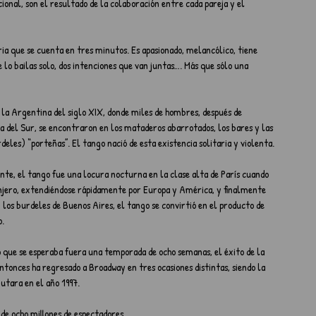
ional, son el resultado de la colaboración entre cada pareja y el 
ria que se cuenta en tres minutos. Es apasionado, melancólico, tiene 
e lo bailas solo, dos intenciones que van juntas…. Más que sólo una 
a Argentina del siglo XIX, donde miles de hombres, después de 
del Sur, se encontraron en los mataderos abarrotados, los bares y las 
eles) “porteñas”. El tango nació de esta existencia solitaria y violenta.
te, el tango fue una locura nocturna en la clase alta de París cuando 
anjero, extendiéndose rápidamente por Europa y América, y finalmente 
 los burdeles de Buenos Aires, el tango se convirtió en el producto de 
o.
que se esperaba fuera una temporada de ocho semanas, el éxito de la 
tonces ha regresado a Broadway en tres ocasiones distintas, siendo la 
utara en el año 1997.
de ocho millones de espectadores.