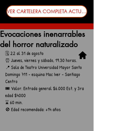
VER CARTELERA COMPLETA ACTUALIZADA
Evocaciones inenarrables
del horror naturalizado
🗓️ 22 al 31 de agosto
⏰ Jueves, viernes y sábado, 19.30 horas.
📍 Sala de Teatro Universidad Mayor Santo 
Domingo 711 - esquina Mac Iver - Santiago 
Centro
🎟️ Valor: Entrada general $6.000 Est. y 3ra 
edad $4000
⌛ 60 min.
🚫 Edad recomendada: +14 años