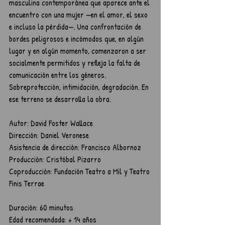
masculina contemporánea que aparece ante el 
encuentro con una mujer —en el amor, el sexo 
e incluso la pérdida—. Una confrontación de 
bordes peligrosos e incómodos que, en algún 
lugar y en algún momento, comenzaron a ser 
socialmente permitidos y refleja la falta de 
comunicación entre los géneros. 
Sobreprotección, intimidación, degradación. En 
ese terreno se desarrolla la obra.
Autor: David Foster Wallace
Dirección: Daniel Veronese
Asistencia de dirección: Francisco Albornoz
Producción: Cristóbal Pizarro
Coproducción: Fundación Teatro a Mil y Teatro 
Finis Terrae
Duración: 60 minutos
Edad recomendada: + 14 años