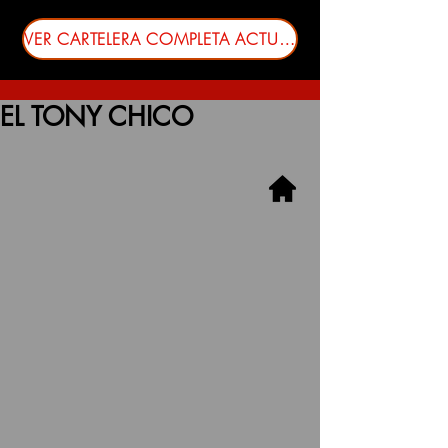
VER CARTELERA COMPLETA ACTUALIZADA
EL TONY CHICO