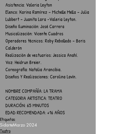
Asistencia: Valeria Leyton
Elenco: Karina Ramírez – Michelle Mella – Julia 
Lubbert – Juanita Lara -Valeria Leyton.
Diseño Iluminación: José Carrera
Musicalización: Vicente Cuadros
Operadores técnicos: Roby Rebolledo – Boris 
Calderón
Realización de vestuarios: Jessica Anahí.
Voz: Heidrun Breier.
Coreografía: Natalia Arancibia.
Diseños Y Realizaciones: Carolina Lavín. 
NOMBRE COMPAÑÍA: LA TRAMA
CATEGORIA ARTISTICA: TEATRO
DURACIÓN: 65 MINUTOS
EDAD RECOMENDADA: +16 AÑOS
Etiquetas:
Sidarte
Marzo 2024
Teatro