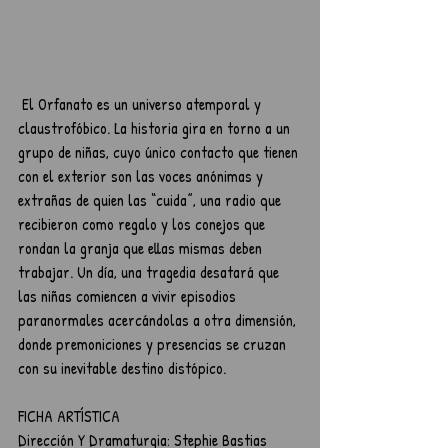
 El Orfanato es un universo atemporal y 
claustrofóbico. La historia gira en torno a un 
grupo de niñas, cuyo único contacto que tienen 
con el exterior son las voces anónimas y 
extrañas de quien las “cuida”, una radio que 
recibieron como regalo y los conejos que 
rondan la granja que ellas mismas deben 
trabajar. Un día, una tragedia desatará que 
las niñas comiencen a vivir episodios 
paranormales acercándolas a otra dimensión, 
donde premoniciones y presencias se cruzan 
con su inevitable destino distópico.
FICHA ARTÍSTICA
Dirección Y Dramaturgia: Stephie Bastias