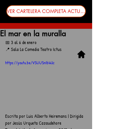
VER CARTELERA COMPLETA ACTUALIZADA
El mar en la muralla
📅 3 al 6 de enero
📍 Sala La Comedia Teatro Ictus
https://youtu.be/VSUUSnIbWJc
Escrita por Luis Alberto Heiremans | Dirigida 
por Jesús Urqueta Cazaudehore