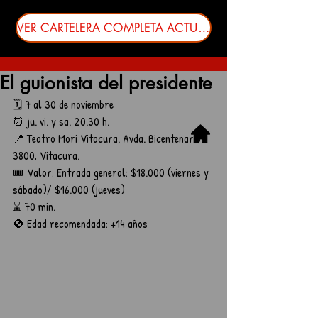
VER CARTELERA COMPLETA ACTUALIZADA
El guionista del presidente
🗓️ 7 al 30 de noviembre
⏰ ju. vi. y sa. 20.30 h.
📍 Teatro Mori Vitacura. Avda. Bicentenario 
3800, Vitacura.
🎟️ Valor: Entrada general: $18.000 (viernes y 
sábado)/ $16.000 (jueves)
⌛ 70 min.
🚫 Edad recomendada: +14 años