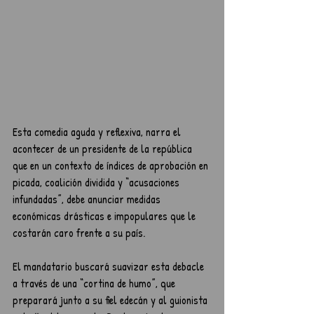
Esta comedia aguda y reflexiva, narra el 
acontecer de un presidente de la república 
que en un contexto de índices de aprobación en 
picada, coalición dividida y “acusaciones 
infundadas”, debe anunciar medidas 
económicas drásticas e impopulares que le 
costarán caro frente a su país.
El mandatario buscará suavizar esta debacle 
a través de una “cortina de humo”, que 
preparará junto a su fiel edecán y al guionista 