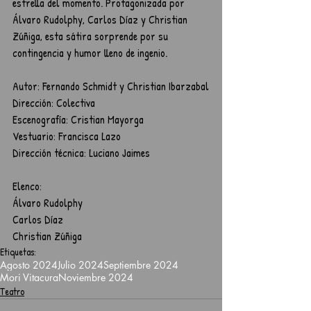
estrella del momento. Protagonizada por 
Álvaro Rudolphy, Carlos Díaz y Christian 
Zúñiga, esta sátira sorprende por su 
contingencia y humor lleno de ingenio.
Autor: Fernando Schmidt y Christian Ibarzabal
Dirección: Colectiva
Escenografía: Cristian Mayorga
Vestuario: Francisca Lazo
Dirección técnica: Luciano Jaimes
Elenco:
Álvaro Rudolphy
Carlos Díaz
Christian Zúñiga
Etiquetas:
Agosto 2024
Julio 2024
Septiembre 2024
Mori Vitacura
Noviembre 2024
Teatro