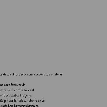
s de la cultura selk’nam, vuelve a la cartelera.
una obra familiar de
remos conocer más sobre el
oria del pueblo indígena.
i Regot vierte todo su talento en la
relato bajo la manipulación de