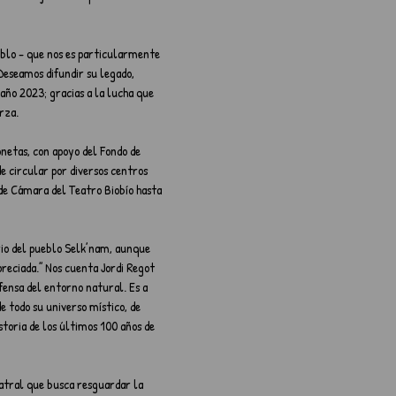
ueblo - que nos es particularmente
Deseamos difundir su legado,
 año 2023; gracias a la lucha que
rza.
netas, con apoyo del Fondo de
de circular por diversos centros
 de Cámara del Teatro Biobío hasta
rio del pueblo Selk’nam, aunque
preciada.” Nos cuenta Jordi Regot
fensa del entorno natural. Es a
e todo su universo místico, de
storia de los últimos 100 años de
eatral que busca resguardar la