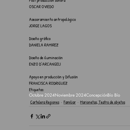
⁠P⁠o⁠s⁠t⁠ ⁠p⁠r⁠od⁠u⁠c⁠c⁠i⁠ó⁠n⁠ ⁠s⁠o⁠n⁠o⁠r⁠a
OSCAR OVIEDO⁠
⁠A⁠s⁠e⁠s⁠o⁠r⁠a⁠m⁠i⁠e⁠n⁠t⁠o⁠ ⁠a⁠n⁠t⁠r⁠o⁠p⁠o⁠l⁠óg⁠i⁠c⁠o
JORGE LAGOS⁠
⁠D⁠i⁠s⁠e⁠ñ⁠o⁠ ⁠g⁠r⁠á⁠f⁠i⁠c⁠o
DANIELA RAMIREZ
Diseño de ⁠i⁠l⁠u⁠m⁠i⁠na⁠c⁠i⁠ó⁠n
ENZO D’ARCANGELI
Apoyo en producción y Difusión
FRANCISCA RODRIGUEZ
Etiquetas:
Octubre 2024
Noviembre 2024
Concepción
Bío Bío
Cartelera Regiones
Familiar
Marionetas, Teatro de objetos