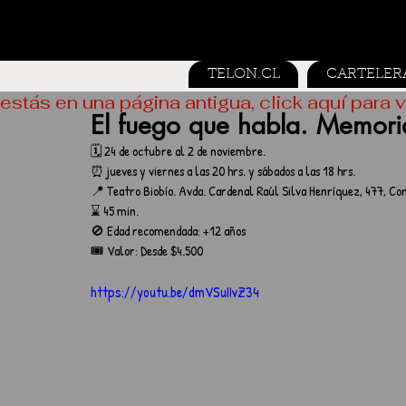
TELON.CL
CARTELER
estás en una página antigua, click aquí para v
El fuego que habla. Memoria
🗓️ 24 de octubre al 2 de noviembre. 
⏰ jueves y viernes a las 20 hrs. y sábados a las 18 hrs.
📍 Teatro Biobío. Avda. Cardenal Raúl Silva Henríquez, 477, Con
⌛ 45 min.
🚫 Edad recomendada: +12 años
🎟️ Valor: Desde $4.500
https://youtu.be/dmVSuIIvZ34