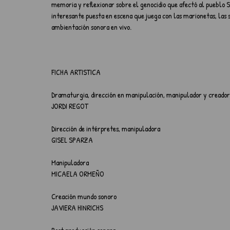
memoria y reflexionar sobre el genocidio que afectó al pueblo S
interesante puesta en escena que juega con las marionetas, las 
ambientación sonora en vivo.
FICHA ARTISTICA
D⁠r⁠a⁠m⁠a⁠t⁠u⁠r⁠g⁠i⁠a⁠,⁠ ⁠d⁠i⁠r⁠ec⁠c⁠i⁠ó⁠n⁠ ⁠e⁠n⁠ ⁠m⁠a⁠n⁠i⁠p⁠u⁠l⁠a⁠c⁠i⁠ó⁠n⁠, ⁠m⁠a⁠n⁠i⁠p⁠u⁠l⁠a⁠d⁠o⁠r⁠ ⁠y⁠ ⁠c⁠r⁠e⁠a⁠d⁠
JORDI REGOT⁠
D⁠ir⁠e⁠c⁠c⁠i⁠ó⁠n⁠ ⁠d⁠e⁠ ⁠i⁠n⁠t⁠é⁠r⁠p⁠r⁠e⁠t⁠e⁠s⁠,⁠ ⁠m⁠a⁠n⁠i⁠p⁠u⁠l⁠a⁠d⁠o⁠r⁠a⁠
GISEL SPARZA⁠
M⁠a⁠n⁠i⁠p⁠u⁠l⁠a⁠d⁠o⁠r⁠a
MICAELA ORMEÑO⁠
⁠C⁠r⁠e⁠a⁠c⁠i⁠ó⁠n⁠ ⁠m⁠u⁠n⁠d⁠o⁠ ⁠s⁠o⁠n⁠o⁠ro
JAVIERA HINRICHS⁠