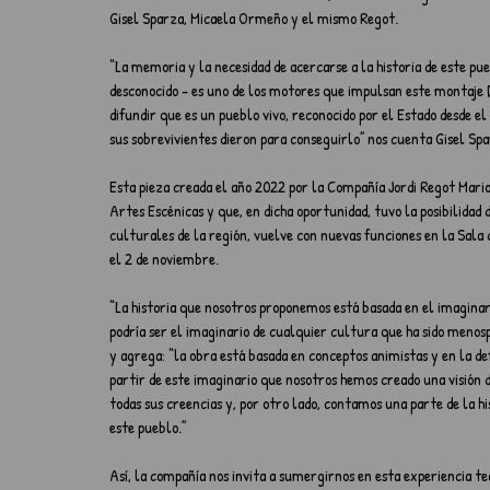
Gisel Sparza, Micaela Ormeño y el mismo Regot.
“La memoria y la necesidad de acercarse a la historia de este p
desconocido - es uno de los motores que impulsan este montaje 
difundir que es un pueblo vivo, reconocido por el Estado desde el
sus sobrevivientes dieron para conseguirlo” nos cuenta Gisel Spa
Esta pieza creada el año 2022 por la Compañía Jordi Regot Mario
Artes Escénicas y que, en dicha oportunidad, tuvo la posibilidad 
culturales de la región, vuelve con nuevas funciones en la Sala
el 2 de noviembre.
“La historia que nosotros proponemos está basada en el imagina
podría ser el imaginario de cualquier cultura que ha sido menos
y agrega: “la obra está basada en conceptos animistas y en la de
partir de este imaginario que nosotros hemos creado una visión d
todas sus creencias y, por otro lado, contamos una parte de la hi
este pueblo.”
Así, la compañía nos invita a sumergirnos en esta experiencia t