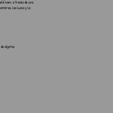
elk’nam, a través de una
sombras, las luces y la
o⁠r⁠ ⁠de⁠ ⁠objetos⁠