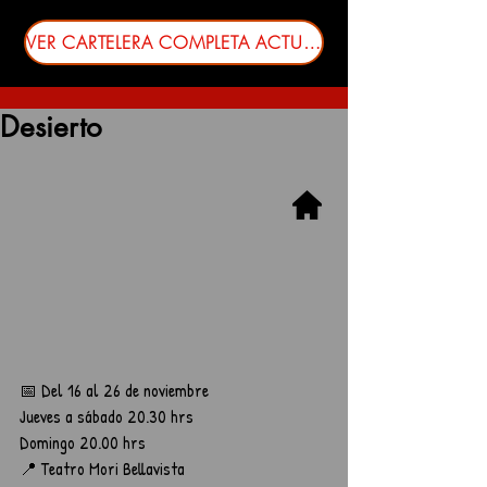
VER CARTELERA COMPLETA ACTUALIZADA
Desierto
📅 Del 16 al 26 de noviembre
Jueves a sábado 20.30 hrs
Domingo 20.00 hrs
📍 Teatro Mori Bellavista