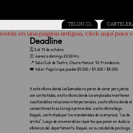
TELON.CL
CARTELER
estás en una página antigua, click aquí para v
Deadline
🗓️ 3 al 13 de octubre
⏰ Jueves a domingo 20:00 hrs.
📍 Sala Club de Teatro. Chucre Manzur 10, Providencia.
🎟️ Valor: Paga lo que puedas $5.000 / $7.000 / $8.000
A esta oficina donde las llamadas no paran de sonar pero jamás 
son contestadas, a esta oficina donde los empleados mantienen 
cuestionables relaciones interpersonales, a esta oficina donde el
consentimiento es la regla primordial, a esta oficina llega 
Raquel, contratada por los mandamáses de la empresa, “los de 
arriba”. Luego de innumerables reportes que ponen en duda la 
eficiencia del departamento, Raquel, en su calidad de psicóloga, 