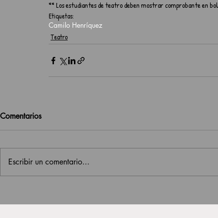
** Los estudiantes de teatro deben mostrar comprobante en bol
Etiquetas:
Camilo Henríquez
Teatro
Comentarios
Escribir un comentario...