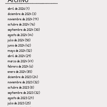
Archivo
abril de 2026
(1)
1 entrada
diciembre de 2024
(3)
3 entradas
noviembre de 2024
(17)
17 entradas
octubre de 2024
(16)
16 entradas
septiembre de 2024
(30)
30 entradas
agosto de 2024
(44)
44 entradas
julio de 2024
(50)
50 entradas
junio de 2024
(42)
42 entradas
mayo de 2024
(52)
52 entradas
abril de 2024
(29)
29 entradas
marzo de 2024
(47)
47 entradas
febrero de 2024
(6)
6 entradas
enero de 2024
(85)
85 entradas
diciembre de 2023
(24)
24 entradas
noviembre de 2023
(32)
32 entradas
octubre de 2023
(8)
8 entradas
septiembre de 2023
(32)
32 entradas
agosto de 2023
(27)
27 entradas
julio de 2023
(25)
25 entradas