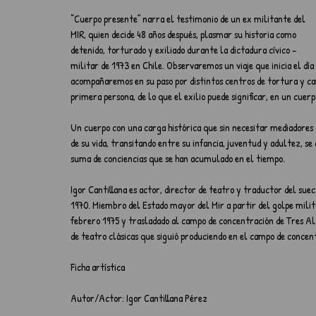
“Cuerpo presente” narra el testimonio de un ex militante del 
MIR, quien decide 48 años después, plasmar su historia como 
detenido, torturado y exiliado durante la dictadura cívico – 
militar de 1973 en Chile. Observaremos un viaje que inicia el día 
acompañaremos en su paso por distintos centros de tortura y cam
primera persona, de lo que el exilio puede significar, en un cuer
Un cuerpo con una carga histórica que sin necesitar mediadores q
de su vida, transitando entre su infancia, juventud y adultez, s
suma de conciencias que se han acumulado en el tiempo.
Igor Cantillana es actor, director de teatro y traductor del sueco
1970. Miembro del Estado mayor del Mir a partir del golpe milit
febrero 1975 y trasladado al campo de concentración de Tres A
de teatro clásicas que siguió produciendo en el campo de concent
Ficha artística
Autor/Actor: Igor Cantillana Pérez