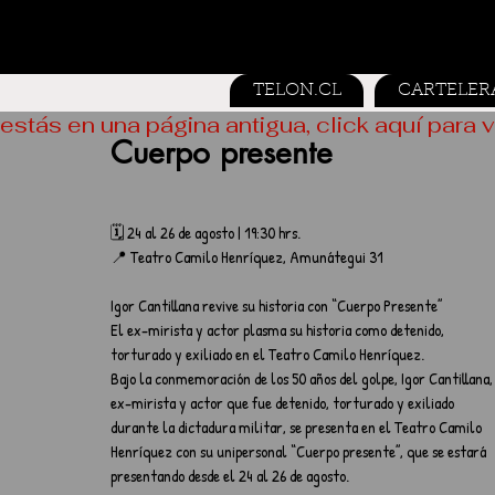
TELON.CL
CARTELER
estás en una página antigua, click aquí para v
Cuerpo presente
🗓️ 24 al 26 de agosto | 19:30 hrs.
📍 Teatro Camilo Henríquez, Amunátegui 31
Igor Cantillana revive su historia con “Cuerpo Presente”
El ex-mirista y actor plasma su historia como detenido, 
torturado y exiliado en el Teatro Camilo Henríquez.
Bajo la conmemoración de los 50 años del golpe, Igor Cantillana,
ex-mirista y actor que fue detenido, torturado y exiliado 
durante la dictadura militar, se presenta en el Teatro Camilo 
Henríquez con su unipersonal “Cuerpo presente”, que se estará 
presentando desde el 24 al 26 de agosto.