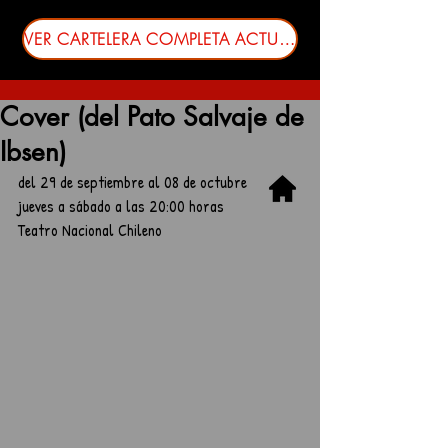
VER CARTELERA COMPLETA ACTUALIZADA
Cover (del Pato Salvaje de
Ibsen)
del 29 de septiembre al 08 de octubre
jueves a sábado a las 20:00 horas 
Teatro Nacional Chileno