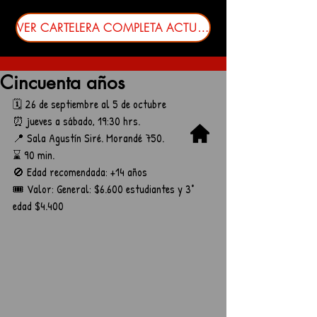
VER CARTELERA COMPLETA ACTUALIZADA
Cincuenta años
🗓️ 26 de septiembre al 5 de octubre
⏰ jueves a sábado, 19:30 hrs.
📍 Sala Agustín Siré. Morandé 750.
⌛ 90 min.
🚫 Edad recomendada: +14 años
🎟️ Valor: General: $6.600 estudiantes y 3° 
edad $4.400