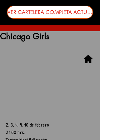
VER CARTELERA COMPLETA ACTUALIZADA
Chicago Girls
2, 3, 4, 9, 10 de febrero
21.00 hrs.
Teatro Mori Bellavista