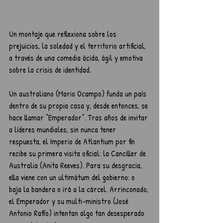
Un montaje que reflexiona sobre los 
prejuicios, la soledad y el territorio artificial, 
a través de una comedia ácida, ágil y emotiva 
sobre la crisis de identidad.
Un australiano (Mario Ocampo) funda un país 
dentro de su propia casa y, desde entonces, se 
hace llamar “Emperador”. Tras años de invitar 
a líderes mundiales, sin nunca tener 
respuesta, el Imperio de Atlantium por fin 
recibe su primera visita oficial: la Canciller de 
Australia (Anita Reeves). Para su desgracia, 
ella viene con un ultimátum del gobierno: o 
baja la bandera o irá a la cárcel. Arrinconado, 
el Emperador y su multi-ministro (José 
Antonio Raffo) intentan algo tan desesperado 