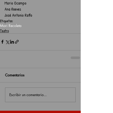
Mario Ocampo
Ana Reeves
José Antonio Raffo
Etiquetas:
Mori Recoleta
Teatro
Comentarios
Escribir un comentario...