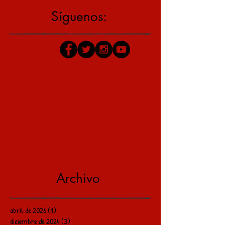
estás en una página antigua, click aquí para v
Síguenos:
Archivo
abril de 2026
(1)
1 entrada
diciembre de 2024
(3)
3 entradas