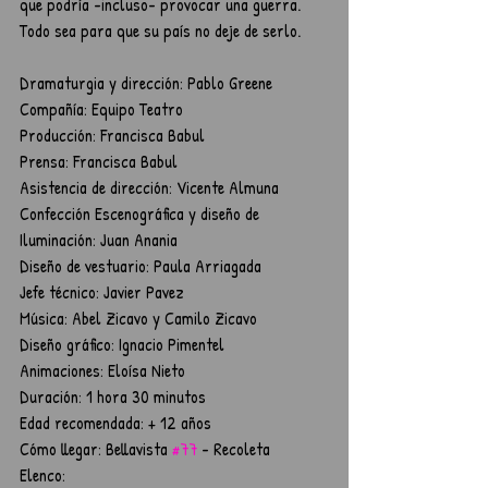
que podría -incluso- provocar una guerra. 
Todo sea para que su país no deje de serlo.
Dramaturgia y dirección: Pablo Greene
Compañía: Equipo Teatro
Producción: Francisca Babul
Prensa: Francisca Babul
Asistencia de dirección: Vicente Almuna
Confección Escenográfica y diseño de 
Iluminación: Juan Anania
Diseño de vestuario: Paula Arriagada
Jefe técnico: Javier Pavez
Música: Abel Zicavo y Camilo Zicavo
Diseño gráfico: Ignacio Pimentel
Animaciones: Eloísa Nieto
Duración: 1 hora 30 minutos
Edad recomendada: + 12 años
Cómo llegar: Bellavista 
#77
 - Recoleta
Elenco: