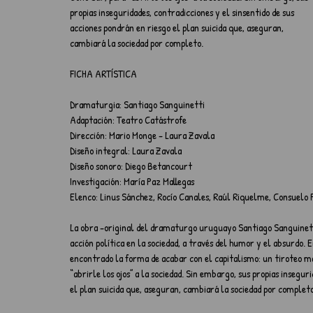
propias inseguridades, contradicciones y el sinsentido de sus 
acciones pondrán en riesgo el plan suicida que, aseguran, 
cambiará la sociedad por completo.
FICHA ARTÍSTICA
Dramaturgia: Santiago Sanguinetti
Adaptación: Teatro Catástrofe
Dirección: Mario Monge - Laura Zavala
Diseño integral: Laura Zavala
Diseño sonoro: Diego Betancourt
Investigación: María Paz Mallegas
Elenco: Linus Sánchez, Rocío Canales, Raúl Riquelme, Consuelo Pi
La obra -original del dramaturgo uruguayo Santiago Sanguinetti
acción política en la sociedad, a través del humor y el absurdo.
encontrado la forma de acabar con el capitalismo: un tiroteo mas
“abrirle los ojos” a la sociedad. Sin embargo, sus propias insegur
el plan suicida que, aseguran, cambiará la sociedad por completo