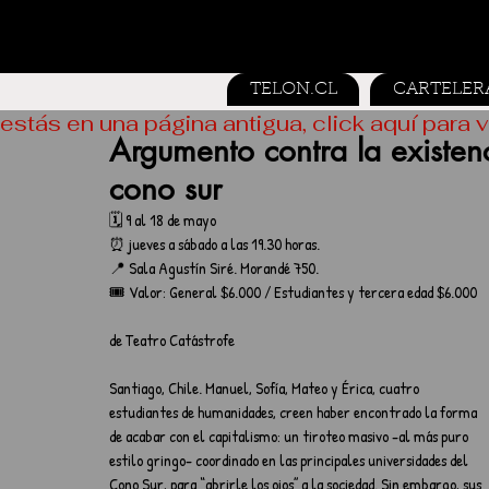
TELON.CL
CARTELER
estás en una página antigua, click aquí para v
Argumento contra la existenc
cono sur
🗓️ 9 al 18 de mayo
⏰ jueves a sábado a las 19.30 horas. 
📍 Sala Agustín Siré. Morandé 750.
🎟️ Valor: General $6.000 / Estudiantes y tercera edad $6.000
de Teatro Catástrofe
Santiago, Chile. Manuel, Sofía, Mateo y Érica, cuatro 
estudiantes de humanidades, creen haber encontrado la forma 
de acabar con el capitalismo: un tiroteo masivo -al más puro 
estilo gringo- coordinado en las principales universidades del 
Cono Sur, para “abrirle los ojos” a la sociedad. Sin embargo, sus 