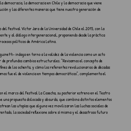
 la democracia, la democracia en Chile y la democracia que viene 
ución y las diferentes maneras que tiene nuestra generación de 
el Festival Víctor Jara de la Universidad de Chile el 2015, con la 
ciente y al diálogo intergeneracional, proponiendo desde la práctica 
rocesos políticos de América Latina.
guinetti- indaga en torno a la validez de la violencia como un acto 
r de profundos cambios estructurales. “Revisamos el concepto de 
fines de los ochenta, y cómo los referentes revolucionarios de décadas 
amos fue el de violencia en tiempos democráticos”, complementa el 
en el marco del Festival La Cosecha, su posterior estreno en el Teatro 
e una propuesta dislocada y absurda, que combina distintos elementos 
strean las utopías que alguna vez movilizaron las luchas sociales de 
entado, la sociedad reflexione sobre sí misma y el desastroso futuro 