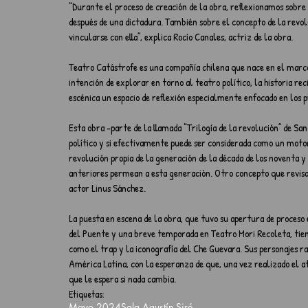
“Durante el proceso de creación de la obra, reflexionamos sobre
después de una dictadura. También sobre el concepto de la revol
vincularse con ella”, explica Rocío Canales, actriz de la obra.
Teatro Catástrofe es una compañía chilena que nace en el marco d
intención de explorar en torno al teatro político, la historia re
escénica un espacio de reflexión especialmente enfocado en los p
Esta obra -parte de la llamada “Trilogía de la revolución” de San
político y si efectivamente puede ser considerada como un moto
revolución propia de la generación de la década de los noventa y 
anteriores permean a esta generación. Otro concepto que revis
actor Linus Sánchez.
La puesta en escena de la obra, que tuvo su apertura de proceso 
del Puente y una breve temporada en Teatro Mori Recoleta, tien
como el trap y la iconografía del Che Guevara. Sus personajes ra
América Latina, con la esperanza de que, una vez realizado el at
que le espera si nada cambia.
Etiquetas:
Mayo 2024
Sala Agustín Siré