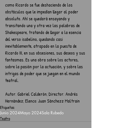
como Ricardo se fue deshaciendo de los 
obstáculos que le impedían llegar al poder 
absoluto. Ahí se quedará ensayando y 
transitando una y otra vez las palabras de 
Shakespeare, tratando de llegar a la esencia 
del verso isabelino, quedando casi 
inevitablemente, atrapado en la puesta de 
Ricardo III, en sus obsesiones, sus deseos y sus 
fantasmas. Es una obra sobre los actores, 
sobre la pasión por la actuación, y sobre las 
intrigas de poder que se juegan en el mundo 
teatral. 	
Autor: Gabriel Calderón; Director: Andrés 
Hernández; Elenco: Juan Sánchezz Maltrain
Etiquetas:
Junio 2024
Mayo 2024
Sala Rubedo
Teatro