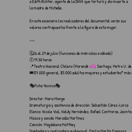
a Edith Richter, agente de la DINA que torturó y dio muerte a 
la madre de Michelle.
En este escenario los realizadores del documental verán sus 
valores contrapuestos frente a la figura de esta mujer.
---
🗓️26 al 29 de julio (funciones de miércoles a sábado)
🕖19.30 horas
📍Teatro Nacional Chileno (Morandé 
#25
, Santiago, Metro U. de
🎟️$7.000 general, $5.000 adultos mayores y estudiantes* más c
🎭Ficha técnica🎭
Director: Mario Monge
Dramaturgia y asistencia de dirección: Sebastián Cárez-Lorca
Elenco: Nicole Vial, Naldy Hernández, Rafael Contreras, Jacinta
Música y sonido: Marcello Martínez
Canción: Magdalena Matthey
Diseñadora y realizadora audiovisual: Emilia Martín Espinoza