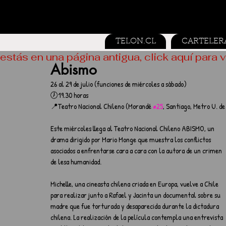
TELON.CL
CARTELER
estás en una página antigua, click aquí para v
Abismo
26 al 29 de julio (funciones de miércoles a sábado)
🕖19.30 horas
📍Teatro Nacional Chileno (Morandé 
#25
, Santiago, Metro U. de
Este miércoles llega al Teatro Nacional Chileno ABISMO, un 
drama dirigido por Mario Monge que muestra los conflictos 
asociados a enfrentarse cara a cara con la autora de un crimen 
de lesa humanidad.
Michelle, una cineasta chilena criada en Europa, vuelve a Chile 
para realizar junto a Rafael y Jacinta un documental sobre su 
madre que fue torturada y desaparecida durante la dictadura 
chilena. La realización de la película contempla una entrevista 