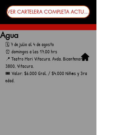
VER CARTELERA COMPLETA ACTUALIZADA
Agua
🗓️ 7 de julio al 4 de agosto
⏰ domingos a las 17.00 hrs
📍 Teatro Mori Vitacura. Avda. Bicentenario 
3800, Vitacura.
🎟️ Valor: $6.000 Gral. / $4.000 Niñ@s y 3ra 
edad.