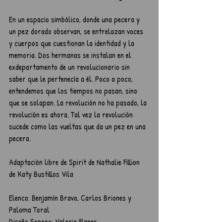
En un espacio simbólico, donde una pecera y 
un pez dorado observan, se entrelazan voces 
y cuerpos que cuestionan la identidad y la 
memoria. Dos hermanas se instalan en el 
exdepartamento de un revolucionario sin 
saber que le pertenecía a él. Poco a poco, 
entendemos que los tiempos no pasan, sino 
que se solapan. La revolución no ha pasado, la 
revolución es ahora. Tal vez la revolución 
sucede como las vueltas que da un pez en una 
pecera.
Adaptación libre de Spirit de Nathalie Fillion 
de Katy Bustillos Vila
Elenco: Benjamín Bravo, Carlos Briones y 
Paloma Toral
Diseño Sonoro: Valeria Illanes