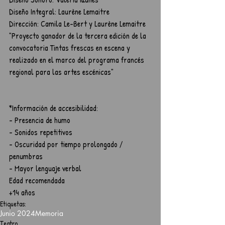
Diseño Integral: Laurène Lemaitre
Dirección: Camila Le-Bert y Laurène Lemaitre
"Proyecto ganador de la tercera edición de la 
convocatoria Tintas frescas en escena y 
realizado en el marco del programa francés 
regional para las artes escénicas"
*Información de accesibilidad:
- Presencia de humo
- Sonidos repetitivos
- Oscuridad por tiempo prolongado / 
penumbras
- Mayor lenguaje verbal
Edad recomendada
+14 años
Etiquetas:
Junio 2024
Memoria
Teatro