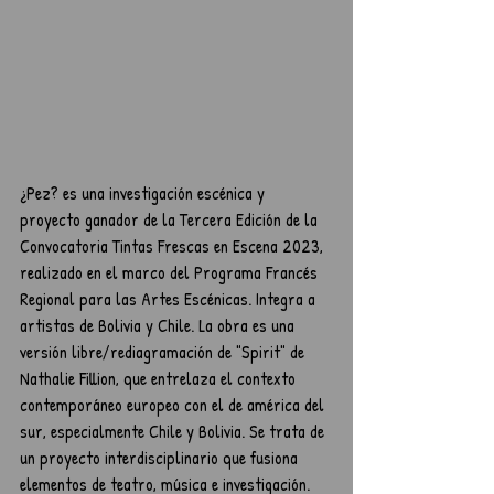
¿Pez? es una investigación escénica y 
proyecto ganador de la Tercera Edición de la 
Convocatoria Tintas Frescas en Escena 2023, 
realizado en el marco del Programa Francés 
Regional para las Artes Escénicas. Integra a 
artistas de Bolivia y Chile. La obra es una 
versión libre/rediagramación de "Spirit" de 
Nathalie Fillion, que entrelaza el contexto 
contemporáneo europeo con el de américa del 
sur, especialmente Chile y Bolivia. Se trata de 
un proyecto interdisciplinario que fusiona 
elementos de teatro, música e investigación.