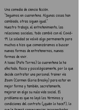
Una comedia de ciencia ficción.
“Seguimos en cuarentena. Algunas cosas han 
cambiado, otras siguen igual”
Nuestro trabajo, el entretenimiento, las 
relaciones sociales, todo cambió con el Covid-
19. La soledad se volvió algo permanente para 
muchos e hizo que comenzáramos a buscar 
nuevas formas de entretenernos, nuevas 
formas de vivir. 
A Isaac (Pato Torres) la cuarentena le ha 
afectado, física y psicológicamente, por lo que 
decide contratar una personal trainer vía 
Zoom (Carmen Gloria Bresky) para estar en 
mejor forma y también, secretamente, 
mejorar en algo su nula vida social. El 
problema es que no leyó los términos y 
condiciones del contrato (¿quién lo hace?), lo 
que le traerá consecuencias insospechadas.