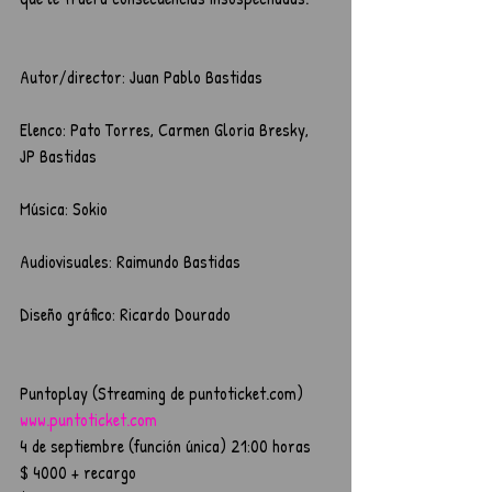
Autor/director: Juan Pablo Bastidas
Elenco: Pato Torres, Carmen Gloria Bresky, 
JP Bastidas
Música: Sokio
Audiovisuales: Raimundo Bastidas
Diseño gráfico: Ricardo Dourado
Puntoplay (Streaming de puntoticket.com) 
www.puntoticket.com
4 de septiembre (función única) 21:00 horas
$ 4000 + recargo