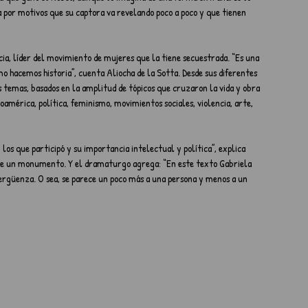
 por motivos que su captora va revelando poco a poco y que tienen 
ia, líder del movimiento de mujeres que la tiene secuestrada. “Es una 
o hacemos historia”, cuenta Aliocha de la Sotta. Desde sus diferentes 
s temas, basados en la amplitud de tópicos que cruzaron la vida y obra 
oamérica, política, feminismo, movimientos sociales, violencia, arte, 
los que participó y su importancia intelectual y política”, explica 
 de un monumento. Y el dramaturgo agrega: “En este texto Gabriela 
avergüenza. O sea, se parece un poco más a una persona y menos a un 