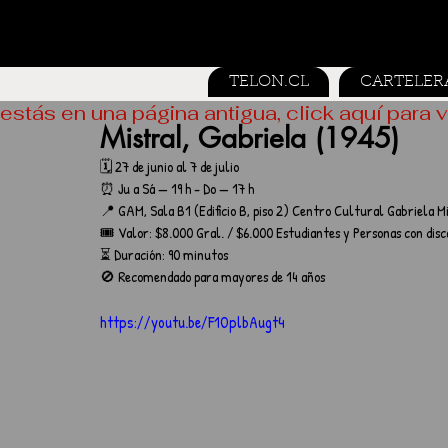
TELON.CL
CARTELER
estás en una página antigua, click aquí para v
Mistral, Gabriela (1945)
🗓️ 27 de junio al 7 de julio
⏰ Ju a Sá — 19 h - Do — 17 h
📍 GAM, Sala B1 (Edificio B, piso 2) Centro Cultural Gabriela M
🎟️ Valor: $8.000 Gral. / $6.000 Estudiantes y Personas con dis
⏳ Duración: 90 minutos
🚫 Recomendado para mayores de 14 años
https://youtu.be/F1OplbAugt4