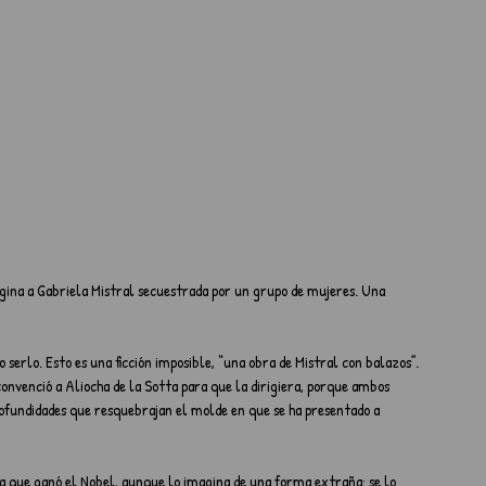
o serlo. Esto es una ficción imposible, “una obra de Mistral con balazos”. 
 convenció a Aliocha de la Sotta para que la dirigiera, porque ambos 
rofundidades que resquebrajan el molde en que se ha presentado a 
a que ganó el Nobel, aunque lo imagina de una forma extraña: se lo 