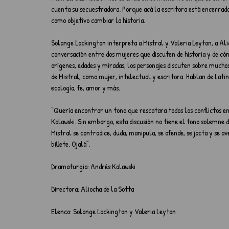
cuenta su secuestradora. Porque acá la escritora está encerrada
como objetivo cambiar la historia.
Solange Lackington interpreta a Mistral y Valeria Leyton, a Alic
conversación entre dos mujeres que discuten de historia y de cóm
orígenes, edades y miradas, los personajes discuten sobre mucho
de Mistral, como mujer, intelectual y escritora. Hablan de Latin
ecología, fe, amor y más. 
“Quería encontrar un tono que rescatara todos los conflictos en 
Kalawski. Sin embargo, esta discusión no tiene el tono solemne
Mistral se contradice, duda, manipula, se ofende, se jacta y se 
billete. Ojalá”.
Dramaturgia: Andrés Kalawski
Directora: Aliocha de la Sotta
Elenco: Solange Lackington y Valeria Leyton