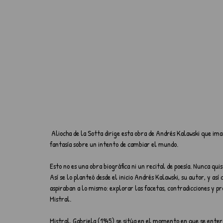
 Aliocha de la Sotta dirige esta obra de Andrés Kalawski que imagina a Gabriela Mistral secuestrada por un grupo de mujeres. Una 
fantasía sobre un intento de cambiar el mundo.
Esto no es una obra biográfica ni un recital de poesía. Nunca quis
Así se lo planteó desde el inicio Andrés Kalawski, su autor, y así
aspiraban a lo mismo: explorar las facetas, contradicciones y p
Mistral.
Mistral, Gabriela (1945) se sitúa en el momento en que se enter