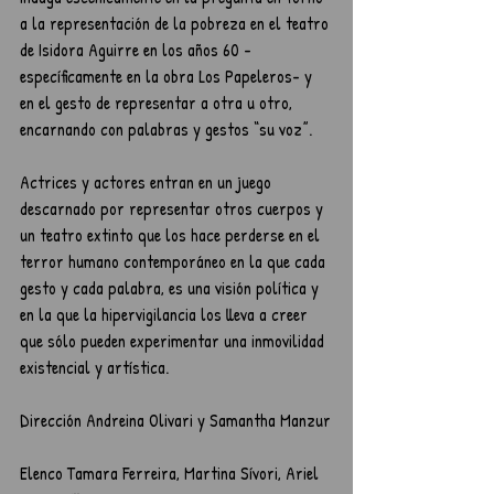
a la representación de la pobreza en el teatro 
de Isidora Aguirre en los años 60 -
específicamente en la obra Los Papeleros- y 
en el gesto de representar a otra u otro, 
encarnando con palabras y gestos “su voz”.
Actrices y actores entran en un juego 
descarnado por representar otros cuerpos y 
un teatro extinto que los hace perderse en el 
terror humano contemporáneo en la que cada 
gesto y cada palabra, es una visión política y 
en la que la hipervigilancia los lleva a creer 
que sólo pueden experimentar una inmovilidad 
existencial y artística.
Dirección Andreina Olivari y Samantha Manzur
Elenco Tamara Ferreira, Martina Sívori, Ariel 