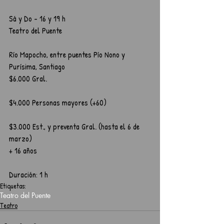
Sá y Do - 16 y 19 h     
Teatro del Puente
Río Mapocho, entre puentes Pío Nono y 
Purísima, Santiago
$6.000 Gral.
$4.000 Personas mayores (+60) 
$3.000 Est., y preventa Gral. (hasta el 6 de 
marzo)
+ 16 años
Duración: 1 h
Etiquetas:
Teatro del Puente
Teatro