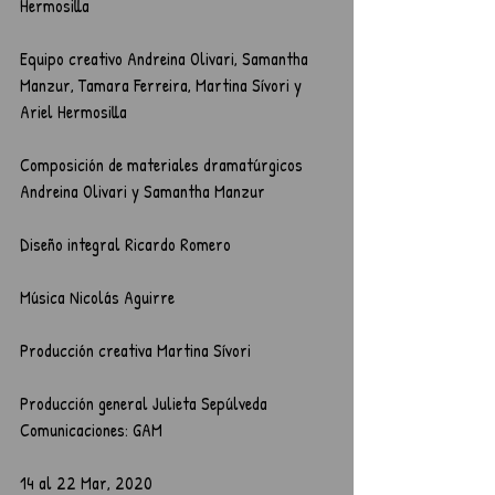
Hermosilla
Equipo creativo Andreina Olivari, Samantha 
Manzur, Tamara Ferreira, Martina Sívori y 
Ariel Hermosilla
Composición de materiales dramatúrgicos 
Andreina Olivari y Samantha Manzur
Diseño integral Ricardo Romero
Música Nicolás Aguirre
Producción creativa Martina Sívori
Producción general Julieta Sepúlveda
Comunicaciones: GAM
14 al 22 Mar, 2020