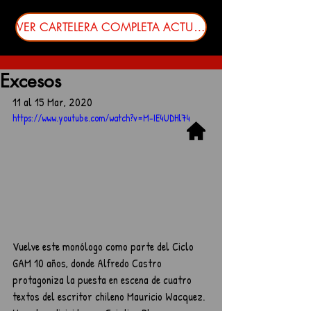
VER CARTELERA COMPLETA ACTUALIZADA
Excesos
11 al 15 Mar, 2020
https://www.youtube.com/watch?v=M-IE4UDHl74
Vuelve este monólogo como parte del Ciclo 
GAM 10 años, donde Alfredo Castro 
protagoniza la puesta en escena de cuatro 
textos del escritor chileno Mauricio Wacquez. 