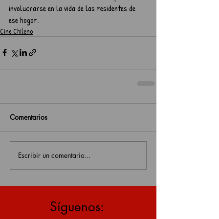
involucrarse en la vida de las residentes de 
ese hogar. 
Cine Chileno
Comentarios
Escribir un comentario...
estás en una página antigua, click aquí para v
Síguenos: