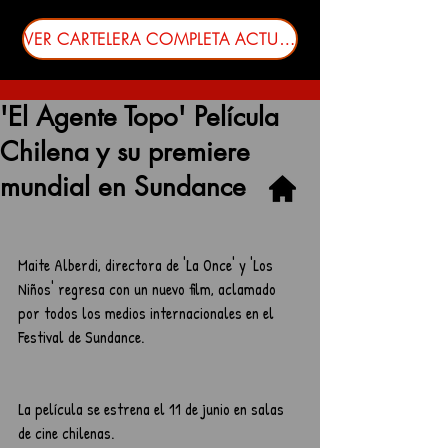
VER CARTELERA COMPLETA ACTUALIZADA
'El Agente Topo' Película
Chilena y su premiere
mundial en Sundance
Maite Alberdi, directora de 'La Once' y 'Los 
Niños' regresa con un nuevo film, aclamado 
por todos los medios internacionales en el 
Festival de Sundance.
La película se estrena el 11 de junio en salas 
de cine chilenas.