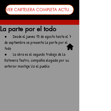
VER CARTELERA COMPLETA ACTUALIZADA
La parte por el todo
●      Desde el jueves 15 de agosto hasta el 7 
de septiembre se presenta La parte por el 
todo
●      La obra es el segundo trabajo de La 
Ratonera Teatro, compañía elogiada por su 
anterior montaje Uz el pueblo