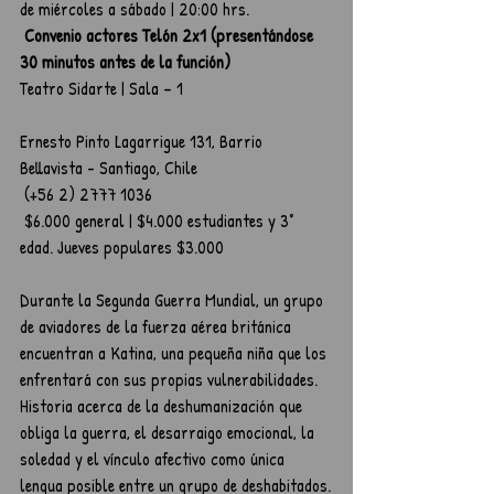
de miércoles a sábado | 20:00 hrs.
 Convenio actores Telón 2x1 (presentándose 
30 minutos antes de la función)
Teatro Sidarte | Sala – 1
Ernesto Pinto Lagarrigue 131, Barrio 
Bellavista - Santiago, Chile
 (+56 2) 2777 1036
 $6.000 general | $4.000 estudiantes y 3° 
edad. Jueves populares $3.000
Durante la Segunda Guerra Mundial, un grupo 
de aviadores de la fuerza aérea británica 
encuentran a Katina, una pequeña niña que los 
enfrentará con sus propias vulnerabilidades. 
Historia acerca de la deshumanización que 
obliga la guerra, el desarraigo emocional, la 
soledad y el vínculo afectivo como única 
lengua posible entre un grupo de deshabitados.