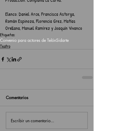
Producción: Compañía La Curva.
Elenco: Daniel Arce, Francisca Astorga, 
Román Espinoza, Florencia Grez, Matías 
Orellana, Manuel Ramírez y Joaquín Vivanco
Etiquetas:
Convenio para actores de Telón
Sidarte
Teatro
Comentarios
Escribir un comentario...