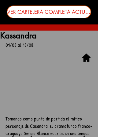
VER CARTELERA COMPLETA ACTUALIZADA
Kassandra
01/08 al 18/08.
Tomando como punto de partida el mítico 
personaje de Casandra, el dramaturgo franco-
uruguayo Sergio Blanco escribe en una lengua 