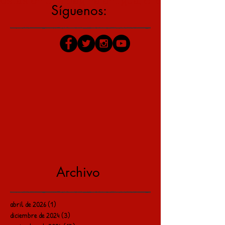
estás en una página antigua, click aquí para v
Síguenos:
Archivo
abril de 2026
(1)
1 entrada
diciembre de 2024
(3)
3 entradas