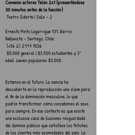
Convenio actores Telón 2x1 (presentándose 
30 minutos antes de la función)
 Teatro Sidarte | Sala – 2
Ernesto Pinto Lagarrigue 131, Barrio 
Bellavista - Santiago, Chile
 (+56 2) 2777 1036
 $5.000 general | $3.500 estudiantes y 3° 
edad. Jueves populares $3.000
Estamos en el futuro. La ciencia ha 
descubierto en la reproducción una clave para 
el fin de la dominación masculina, lo que 
podría transformar cómo concebimos el sexo 
para siempre. En ese contexto es que existe 
una exclusiva casa de ilusiones resguardada 
del dominio público que satisface los fetiches 
de los clientes más acomodados del país. La 