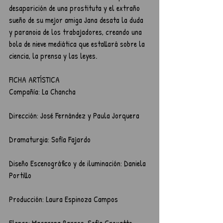
desaparición de una prostituta y el extraño 
sueño de su mejor amiga Jana desata la duda 
y paranoia de los trabajadores, creando una 
bola de nieve mediática que estallará sobre la 
ciencia, la prensa y las leyes.
FICHA ARTÍSTICA
Compañía: La Chancha
Dirección: José Fernández y Paula Jorquera
Dramaturgia: Sofía Fajardo
Diseño Escenográfico y de iluminación: Daniela 
Portillo
Producción: Laura Espinoza Campos
Elenco: Macarena Barros, Sofía Croxatto, 