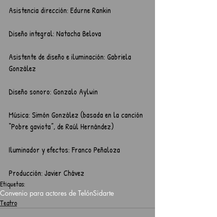
Asistencia dirección: Edurne Rankin
Diseño integral: Natacha Belova
Asistente de diseño e iluminación: Gabriela 
González
Diseño sonoro: Gonzalo Aylwin
Música: Simón González (basada en la canción 
“Pobre gaviota”, de Raúl Hernández)
Iluminador y efectos: Franco Peñaloza
Producción: Javier Chávez
Etiquetas:
Convenio para actores de Telón
Sidarte
Teatro