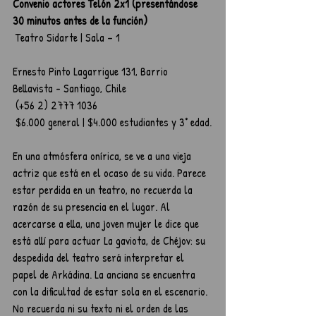
Convenio actores Telón 2x1 (presentándose 
30 minutos antes de la función)
 Teatro Sidarte | Sala – 1
Ernesto Pinto Lagarrigue 131, Barrio 
Bellavista - Santiago, Chile
 (+56 2) 2777 1036
 $6.000 general | $4.000 estudiantes y 3° edad.
En una atmósfera onírica, se ve a una vieja 
actriz que está en el ocaso de su vida. Parece 
estar perdida en un teatro, no recuerda la 
razón de su presencia en el lugar. Al 
acercarse a ella, una joven mujer le dice que 
está allí para actuar La gaviota, de Chéjov: su 
despedida del teatro será interpretar el 
papel de Arkádina. La anciana se encuentra 
con la dificultad de estar sola en el escenario. 
No recuerda ni su texto ni el orden de las 