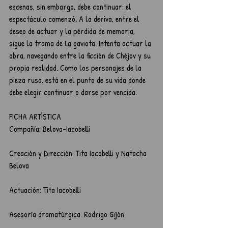
escenas, sin embargo, debe continuar: el 
espectáculo comenzó. A la deriva, entre el 
deseo de actuar y la pérdida de memoria, 
sigue la trama de La gaviota. Intenta actuar la 
obra, navegando entre la ficción de Chéjov y su 
propia realidad. Como los personajes de la 
pieza rusa, está en el punto de su vida donde 
debe elegir continuar o darse por vencida.
FICHA ARTÍSTICA
Compañía: Belova-Iacobelli
Creación y Dirección: Tita Iacobelli y Natacha 
Belova
Actuación: Tita Iacobelli
Asesoría dramatúrgica: Rodrigo Gijón