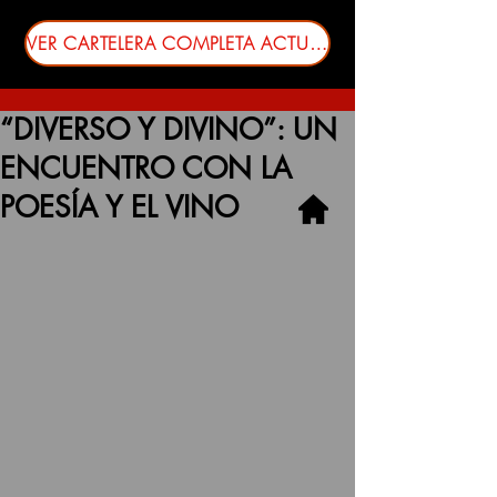
VER CARTELERA COMPLETA ACTUALIZADA
“DIVERSO Y DIVINO”: UN
ENCUENTRO CON LA
POESÍA Y EL VINO