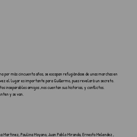
lma por más cincuenta años, se escapan refugiándose de unas marchas en 
a vez el lugar es importante para Guillermo, pues revelará un secreto. 
tos inseparables amigos ,nos cuentan sus historias, y conflictos. 
enten y se van.
rea Martinez, Paulina Moyano, Juan Pablo Miranda, Ernesto Melendez , 