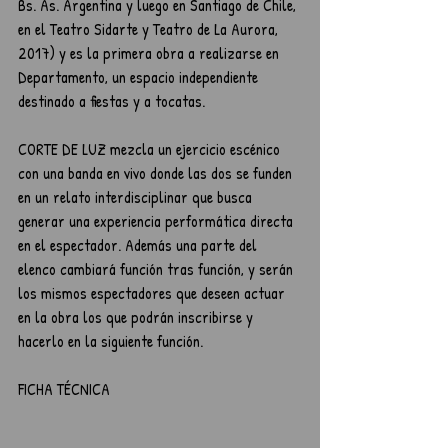
Bs. As. Argentina y luego en Santiago de Chile, 
en el Teatro Sidarte y Teatro de La Aurora, 
2017) y es la primera obra a realizarse en 
Departamento, un espacio independiente 
destinado a fiestas y a tocatas.
CORTE DE LUZ mezcla un ejercicio escénico 
con una banda en vivo donde las dos se funden 
en un relato interdisciplinar que busca 
generar una experiencia performática directa 
en el espectador. Además una parte del 
elenco cambiará función tras función, y serán 
los mismos espectadores que deseen actuar 
en la obra los que podrán inscribirse y 
hacerlo en la siguiente función. 
FICHA TÉCNICA