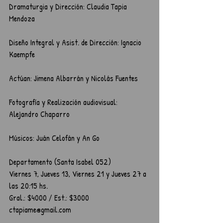
Dramaturgia y Dirección: Claudia Tapia 
Mendoza
Diseño Integral y Asist. de Dirección: Ignacio 
Kaempfe
Actúan: Jimena Albarrán y Nicolás Fuentes
Fotografía y Realización audiovisual: 
Alejandro Chaparro 
Músicos: Juán Celofán y An Go
Departamento (Santa Isabel 052)  
Viernes 7, Jueves 13, Viernes 21 y Jueves 27 a 
las 20:15 hs.    
Gral.: $4000 / Est.: $3000        
ctapiame@gmail.com                                       