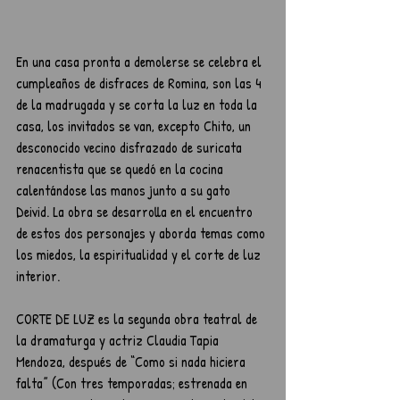
En una casa pronta a demolerse se celebra el 
cumpleaños de disfraces de Romina, son las 4 
de la madrugada y se corta la luz en toda la 
casa, los invitados se van, excepto Chito, un 
desconocido vecino disfrazado de suricata 
renacentista que se quedó en la cocina 
calentándose las manos junto a su gato 
Deivid. La obra se desarrolla en el encuentro 
de estos dos personajes y aborda temas como 
los miedos, la espiritualidad y el corte de luz 
interior.
CORTE DE LUZ es la segunda obra teatral de 
la dramaturga y actriz Claudia Tapia 
Mendoza, después de “Como si nada hiciera 
falta” (Con tres temporadas; estrenada en 