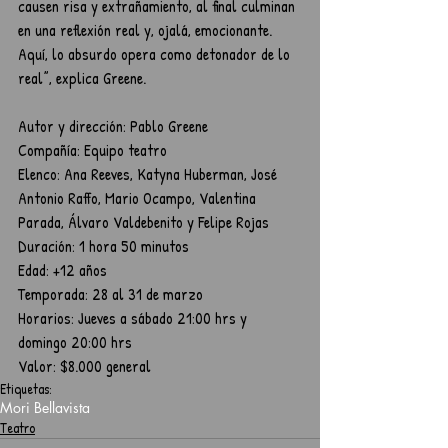
causen risa y extrañamiento, al final culminan 
en una reflexión real y, ojalá, emocionante. 
Aquí, lo absurdo opera como detonador de lo 
real”, explica Greene.
Autor y dirección: Pablo Greene
Compañía: Equipo teatro
Elenco: Ana Reeves, Katyna Huberman, José 
Antonio Raffo, Mario Ocampo, Valentina 
Parada, Álvaro Valdebenito y Felipe Rojas
Duración: 1 hora 50 minutos
Edad: +12 años
Temporada: 28 al 31 de marzo
Horarios: Jueves a sábado 21:00 hrs y 
domingo 20:00 hrs
Valor: $8.000 general
Etiquetas:
Mori Bellavista
Teatro