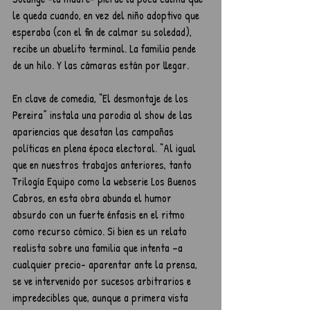
le queda cuando, en vez del niño adoptivo que 
esperaba (con el fin de calmar su soledad), 
recibe un abuelito terminal. La familia pende 
de un hilo. Y las cámaras están por llegar.
En clave de comedia, “El desmontaje de los 
Pereira” instala una parodia al show de las 
apariencias que desatan las campañas 
políticas en plena época electoral. “Al igual 
que en nuestros trabajos anteriores, tanto 
Trilogía Equipo como la webserie Los Buenos 
Cabros, en esta obra abunda el humor 
absurdo con un fuerte énfasis en el ritmo 
como recurso cómico. Si bien es un relato 
realista sobre una familia que intenta –a 
cualquier precio- aparentar ante la prensa, 
se ve intervenido por sucesos arbitrarios e 
impredecibles que, aunque a primera vista 