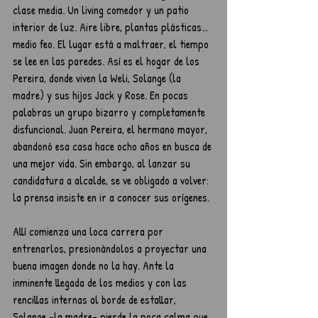
clase media. Un living comedor y un patio 
interior de luz. Aire libre, plantas plásticas… 
medio feo. El lugar está a maltraer, el tiempo 
se lee en las paredes. Así es el hogar de los 
Pereira, donde viven la Weli, Solange (la 
madre) y sus hijos Jack y Rose. En pocas 
palabras un grupo bizarro y completamente 
disfuncional. Juan Pereira, el hermano mayor, 
abandonó esa casa hace ocho años en busca de 
una mejor vida. Sin embargo, al lanzar su 
candidatura a alcalde, se ve obligado a volver: 
la prensa insiste en ir a conocer sus orígenes.
Allí comienza una loca carrera por 
entrenarlos, presionándolos a proyectar una 
buena imagen donde no la hay. Ante la 
inminente llegada de los medios y con las 
rencillas internas al borde de estallar, 
Solange -la madre- pierde la poca calma que 