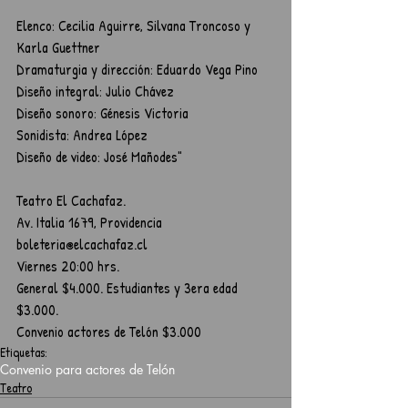
Elenco: Cecilia Aguirre, Silvana Troncoso y 
Karla Guettner
Dramaturgia y dirección: Eduardo Vega Pino
Diseño integral: Julio Chávez
Diseño sonoro: Génesis Victoria
Sonidista: Andrea López
Diseño de video: José Mañodes"   
Teatro El Cachafaz.
Av. Italia 1679, Providencia        
boleteria@elcachafaz.cl      
Viernes 20:00 hrs.   
General $4.000. Estudiantes y 3era edad 
$3.000.        
Convenio actores de Telón $3.000
Etiquetas:
Convenio para actores de Telón
Teatro