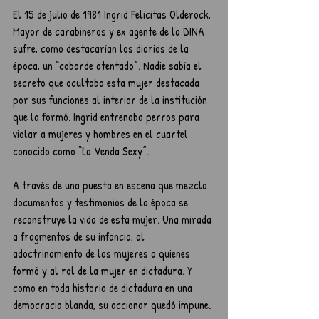
El 15 de julio de 1981 Ingrid Felicitas Olderock, 
Mayor de carabineros y ex agente de la DINA 
sufre, como destacarían los diarios de la 
época, un “cobarde atentado”. Nadie sabía el 
secreto que ocultaba esta mujer destacada 
por sus funciones al interior de la institución 
que la formó. Ingrid entrenaba perros para 
violar a mujeres y hombres en el cuartel 
conocido como “La Venda Sexy”.
A través de una puesta en escena que mezcla 
documentos y testimonios de la época se 
reconstruye la vida de esta mujer. Una mirada 
a fragmentos de su infancia, al 
adoctrinamiento de las mujeres a quienes 
formó y al rol de la mujer en dictadura. Y 
como en toda historia de dictadura en una 
democracia blanda, su accionar quedó impune.