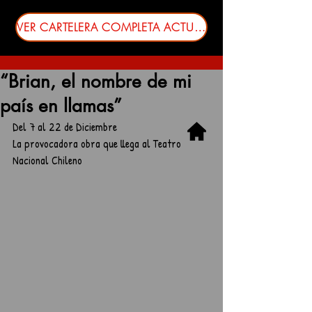
VER CARTELERA COMPLETA ACTUALIZADA
“Brian, el nombre de mi
país en llamas”
Del 7 al 22 de Diciembre
La provocadora obra que llega al Teatro 
Nacional Chileno