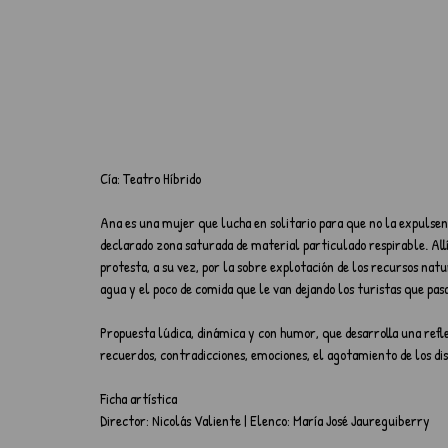
Cía: Teatro Híbrido
Ana es una mujer que lucha en solitario para que no la expulsen
declarado zona saturada de material particulado respirable. Allí,
protesta, a su vez, por la sobre explotación de los recursos nat
agua y el poco de comida que le van dejando los turistas que pasa
Propuesta lúdica, dinámica y con humor, que desarrolla una reflex
recuerdos, contradicciones, emociones, el agotamiento de los dis
Ficha artística
Director: Nicolás Valiente | Elenco: María José Jaureguiberry