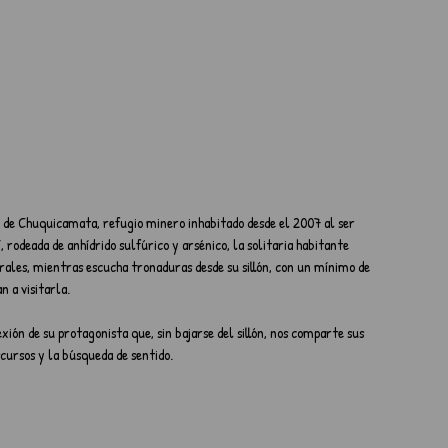
 de Chuquicamata, refugio minero inhabitado desde el 2007 al ser 
 rodeada de anhídrido sulfúrico y arsénico, la solitaria habitante 
urales, mientras escucha tronaduras desde su sillón, con un mínimo de 
n a visitarla.
ión de su protagonista que, sin bajarse del sillón, nos comparte sus 
cursos y la búsqueda de sentido.