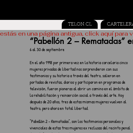
TELON.CL
CARTELER
estás en una página antigua, click aquí para v
“Pabellón 2 – Rematadas” en
6 al 30 de septiembre
En el año 1998 por primera vez en la historia carcelaria cinco 
mujeres privadas de libertad nos sorprendieron con sus 
testimonios y su historia a través del teatro, salieron en 
portadas de revistas, diarios y participaron en programas de 
televisión, fueron pioneras al abrir un camino en el ámbito de 
la rehabilitación y reinserción social a través del arte. Hoy 
después de 20 años, tres de estas mismas mujeres vuelven al 
teatro, pero ahora en total libertad.
“Pabellón 2 – Rematadas”, son los testimonios personales y 
vivenciales de estas tres mujeres ex reclusas del recinto penal 