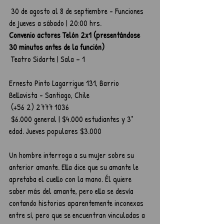
 30 de agosto al 8 de septiembre - Funciones 
de jueves a sábado | 20:00 hrs.
Convenio actores Telón 2x1 (presentándose 
30 minutos antes de la función)
 Teatro Sidarte | Sala – 1
Ernesto Pinto Lagarrigue 131, Barrio 
Bellavista - Santiago, Chile
 (+56 2) 2777 1036
 $6.000 general | $4.000 estudiantes y 3° 
edad. Jueves populares $3.000
Un hombre interroga a su mujer sobre su 
anterior amante. Ella dice que su amante le 
apretaba el cuello con la mano. Él quiere 
saber más del amante, pero ella se desvía 
contando historias aparentemente inconexas 
entre sí, pero que se encuentran vinculadas a 