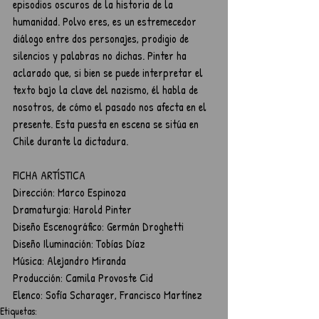
episodios oscuros de la historia de la 
humanidad. Polvo eres, es un estremecedor 
diálogo entre dos personajes, prodigio de 
silencios y palabras no dichas. Pinter ha 
aclarado que, si bien se puede interpretar el 
texto bajo la clave del nazismo, él habla de 
nosotros, de cómo el pasado nos afecta en el 
presente. Esta puesta en escena se sitúa en 
Chile durante la dictadura.
FICHA ARTÍSTICA
Dirección: Marco Espinoza
Dramaturgia: Harold Pinter
Diseño Escenográfico: Germán Droghetti
Diseño Iluminación: Tobías Díaz
Música: Alejandro Miranda
Producción: Camila Provoste Cid
Elenco: Sofía Scharager, Francisco Martínez
Etiquetas: