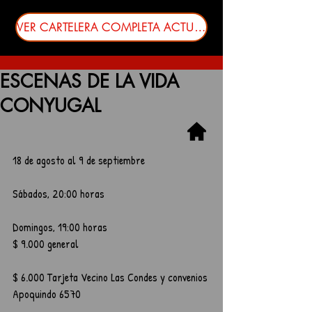
VER CARTELERA COMPLETA ACTUALIZADA
ESCENAS DE LA VIDA
CONYUGAL
18 de agosto al 9 de septiembre
Sábados, 20:00 horas
Domingos, 19:00 horas
$ 9.000 general
$ 6.000 Tarjeta Vecino Las Condes y convenios
Apoquindo 6570