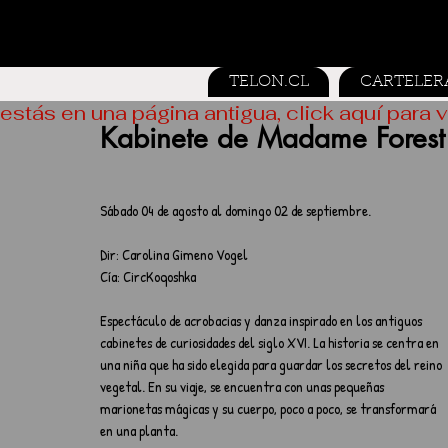
TELON.CL
CARTELER
estás en una página antigua, click aquí para v
Kabinete de Madame Forest
Sábado 04 de agosto al domingo 02 de septiembre.
Dir: Carolina Gimeno Vogel
Cía: CircKoqoshka
Espectáculo de acrobacias y danza inspirado en los antiguos 
cabinetes de curiosidades del siglo XVI. La historia se centra en 
una niña que ha sido elegida para guardar los secretos del reino 
vegetal. En su viaje, se encuentra con unas pequeñas 
marionetas mágicas y su cuerpo, poco a poco, se transformará 
en una planta.