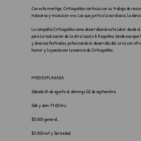
Con este montaje, CirKoqoshka continúa con su trabajo de rescatar
máscaras y música en vivo. Las que junto a la acrobacia, la dan
La compañía CirKoqoshka viene desarrollando esta labor desde e
para la realización de la obra Laszlo & Koqoshka. Desde esa opor
y diversos festivales, potenciando el desarrollo del circo con otras
humor y la poesía son la esencia de CirKoqoshka .
M100 EXPLANADA.
Sábado 04 de agosto al domingo 02 de septiembre.
Sáb y dom 17:00 hrs.
$5.000 general.
$3.000 est y 3era edad.