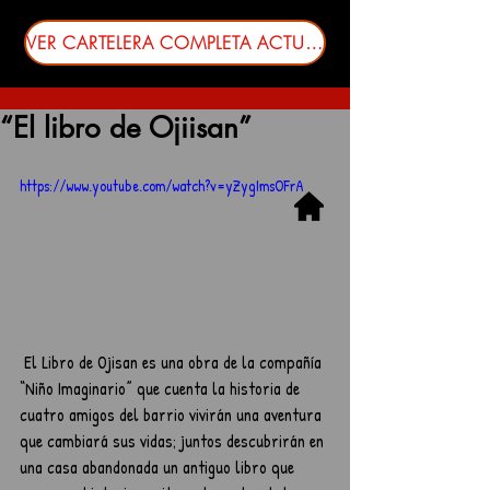
VER CARTELERA COMPLETA ACTUALIZADA
“El libro de Ojiisan”
https://www.youtube.com/watch?v=yZygImsOFrA
 El Libro de Ojisan es una obra de la compañía 
“Niño Imaginario” que cuenta la historia de 
cuatro amigos del barrio vivirán una aventura 
que cambiará sus vidas; juntos descubrirán en 
una casa abandonada un antiguo libro que 