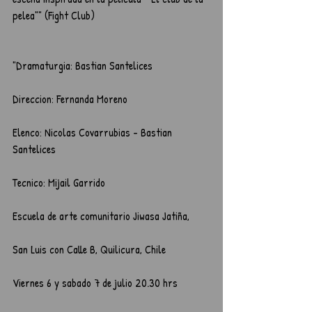
pelea"" (Fight Club)
"Dramaturgia: Bastian Santelices
Direccion: Fernanda Moreno
Elenco: Nicolas Covarrubias - Bastian 
Santelices
Tecnico: Mijail Garrido
Escuela de arte comunitario Jiwasa Jatiña, 
San Luis con Calle B, Quilicura, Chile        
Viernes 6 y sabado 7 de julio 20.30 hrs    