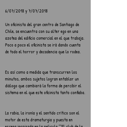
6/07/2018 y 7/07/2018    
Un oficinista del gran centro de Santiago de 
Chile, se encuentra con su alter ego en una 
azotea del edificio comercial en el que trabaja. 
Poco a poco el oficinista se irá dando cuenta 
de todo el horror y decadencia que lo rodea.
Es así como a medida que transcurren los 
minutos, ambos sujetos logran entablar un 
diálogo que cambiará la forma de percibir el 
sistema en el que este oficinista tanto confiaba.
La rabia, la ironía y el sentido crítico son el 
motor de esta dramaturgia y puesta en 
escena inspirada en la pelicula ""El club de la 