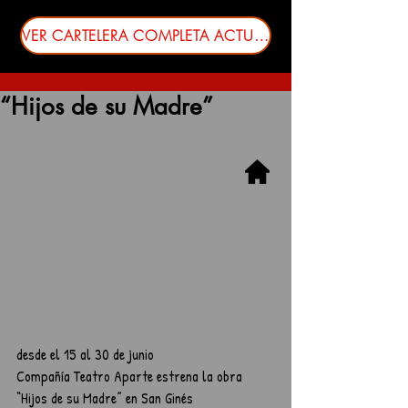
VER CARTELERA COMPLETA ACTUALIZADA
“Hijos de su Madre”
desde el 15 al 30 de junio
Compañía Teatro Aparte estrena la obra 
“Hijos de su Madre” en San Ginés 