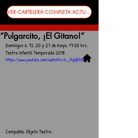
VER CARTELERA COMPLETA ACTUALIZADA
“Pulgarcito, ¡El Gitano!”
Domingos 6, 13, 20 y 27 de mayo, 17:00 hrs.
Teatro Infantil Temporada 2018
https://www.youtube.com/watch?v=3-_fIqGZXNQ
Compañía: Objeto Teatro