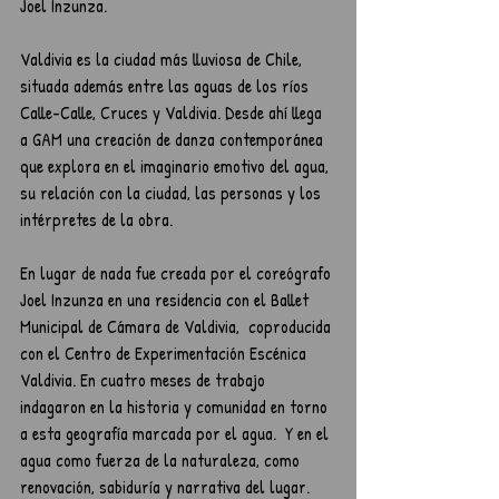
Joel Inzunza. 
Valdivia es la ciudad más lluviosa de Chile, 
situada además entre las aguas de los ríos 
Calle-Calle, Cruces y Valdivia. Desde ahí llega 
a GAM una creación de danza contemporánea 
que explora en el imaginario emotivo del agua, 
su relación con la ciudad, las personas y los 
intérpretes de la obra.
En lugar de nada fue creada por el coreógrafo 
Joel Inzunza en una residencia con el Ballet 
Municipal de Cámara de Valdivia,  coproducida 
con el Centro de Experimentación Escénica 
Valdivia. En cuatro meses de trabajo 
indagaron en la historia y comunidad en torno 
a esta geografía marcada por el agua.  Y en el 
agua como fuerza de la naturaleza, como 
renovación, sabiduría y narrativa del lugar.