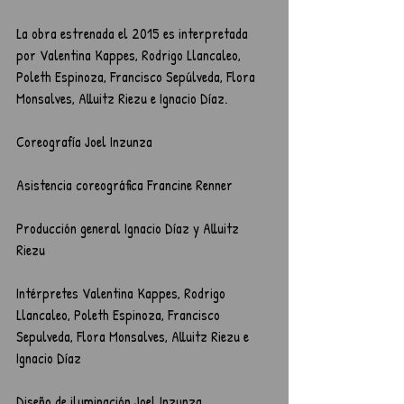
La obra estrenada el 2015 es interpretada 
por Valentina Kappes, Rodrigo Llancaleo, 
Poleth Espinoza, Francisco Sepúlveda, Flora 
Monsalves, Alluitz Riezu e Ignacio Díaz.
Coreografía Joel Inzunza 
Asistencia coreográfica Francine Renner 
Producción general Ignacio Díaz y Alluitz 
Riezu 
Intérpretes Valentina Kappes, Rodrigo 
Llancaleo, Poleth Espinoza, Francisco 
Sepulveda, Flora Monsalves, Alluitz Riezu e 
Ignacio Díaz 
Diseño de iluminación Joel Inzunza 