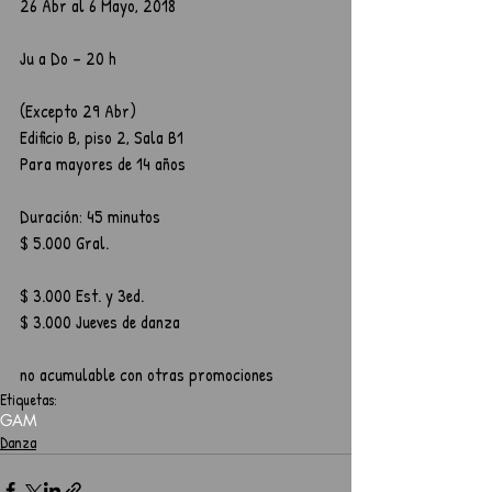
26 Abr al 6 Mayo, 2018
Ju a Do – 20 h
(Excepto 29 Abr)
Edificio B, piso 2, Sala B1 
Para mayores de 14 años
Duración: 45 minutos
$ 5.000 Gral.
$ 3.000 Est. y 3ed.
$ 3.000 Jueves de danza
no acumulable con otras promociones
Etiquetas:
GAM
Danza