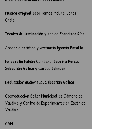
Música original José Tomás Molina, Jorge 
Grela 
Técnica de iluminación y sonido Francisco Ríos 
Asesoría estética y vestuario Ignacia Peralta 
Fotografía Fabián Cambero, Josefina Pérez, 
Sebastián Gatica y Carlos Johnson 
Realizador audiovisual Sebastián Gatica 
Coproducción Ballet Municipal de Cámara de 
Valdivia y Centro de Experimentación Escénica 
Valdivia
GAM