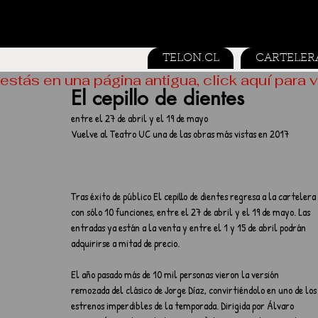
TELON.CL
CARTELER
estás en una página antigua, click aquí para v
El cepillo de dientes
entre el 27 de abril y el 19 de mayo
Vuelve al Teatro UC una de las obras más vistas en 2017
Tras éxito de público El cepillo de dientes regresa a la cartelera 
con sólo 10 funciones, entre el 27 de abril y el 19 de mayo. Las 
entradas ya están a la venta y entre el 1 y 15 de abril podrán 
adquirirse a mitad de precio.   
El año pasado más de 10 mil personas vieron la versión 
remozada del clásico de Jorge Díaz, convirtiéndolo en uno de los
estrenos imperdibles de la temporada. Dirigida por Álvaro 