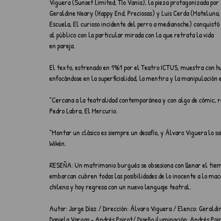
Viguera (Sunset Limited, Tío Vania), la pieza protagonizada por 
Geraldine Neary (Happy End, Preciosas) y Luis Cerda (Mateluna,
Escuela, El curioso incidente del perro a medianoche) conquistó 
al público con la particular mirada con la que retrata la vida 
en pareja.
El texto, estrenado en 1961 por el Teatro ICTUS, muestra con hu
enfocándose en la superficialidad, la mentira y la manipulación 
"Cercana a la teatralidad contemporánea y con algo de cómic, re
Pedro Labra, El Mercurio.
"Montar un clásico es siempre un desafío, y Álvaro Viguera lo sa
Wikén.
RESEÑA: Un matrimonio burgués se obsesiona con llenar el tiempo,
embarcan cubren todas las posibilidades de lo inocente a lo macab
chilena y hoy regresa con un nuevo lenguaje teatral.
Autor: Jorge Díaz / Dirección: Álvaro Viguera / Elenco: Geraldin
Daniela Vargas - Andrés Poirot/ Diseño iluminación: Andrés Poir