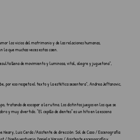
 
mor los vicios del matrimonio y de las relaciones humanas, 
en la que muchas veces estas caen.
sulta llena de movimiento y luminosa, vital, alegre y juguetona", 
be, por eso respeta el texto y la estética sesentera", Andrea Jeftanovic, 
 tratando de escapar a la rutina. Los distintos juegos en los que se 
ro y muy divertido. “El cepillo de dientes” es un hito en la escena 
e Neary, Luis Cerda /Asistente de dirección: Sol de Caso / Escenografía: 
ot / Diseño vestuario: Daniela Vargas / Asistente escenografía y 