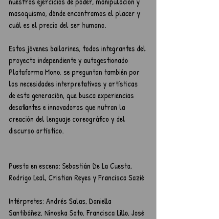
nuestros ejercicios de poder, manipulación y 
masoquismo, dónde encontramos el placer y 
cuál es el precio del ser humano.
Estos jóvenes bailarines, todos integrantes del 
proyecto independiente y autogestionado 
Plataforma Mono, se preguntan también por 
las necesidades interpretativas y artísticas 
de esta generación, que busca experiencias 
desafiantes e innovadoras que nutran la 
creación del lenguaje coreográfico y del 
discurso artístico.
Puesta en escena: Sebastián De La Cuesta, 
Rodrigo Leal, Cristian Reyes y Francisca Sazié 
Intérpretes: Andrés Salas, Daniella 
Santibáñez, Ninoska Soto, Francisca Lillo, José 