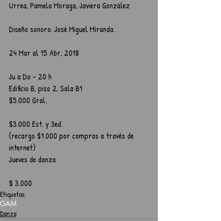
Urrea, Pamela Moraga, Javiera González 
Diseño sonoro: José Miguel Miranda.
24 Mar al 15 Abr, 2018
Ju a Do - 20 h
Edificio B, piso 2, Sala B1
$5.000 Gral.
$3.000 Est. y 3ed.
(recargo $1.000 por compras a través de 
internet)
Jueves de danza
$ 3.000
Etiquetas:
GAM
Danza