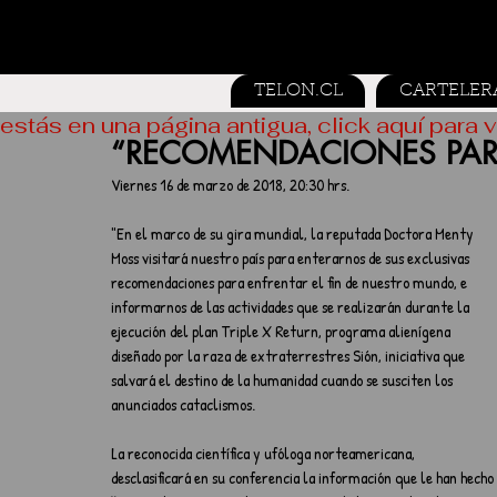
TELON.CL
CARTELER
estás en una página antigua, click aquí para v
“RECOMENDACIONES PARA
Viernes 16 de marzo de 2018, 20:30 hrs.     
"En el marco de su gira mundial, la reputada Doctora Menty 
Moss visitará nuestro país para enterarnos de sus exclusivas 
recomendaciones para enfrentar el fin de nuestro mundo, e 
informarnos de las actividades que se realizarán durante la 
ejecución del plan Triple X Return, programa alienígena 
diseñado por la raza de extraterrestres Sión, iniciativa que 
salvará el destino de la humanidad cuando se susciten los 
anunciados cataclismos.
La reconocida científica y ufóloga norteamericana, 
desclasificará en su conferencia la información que le han hecho 