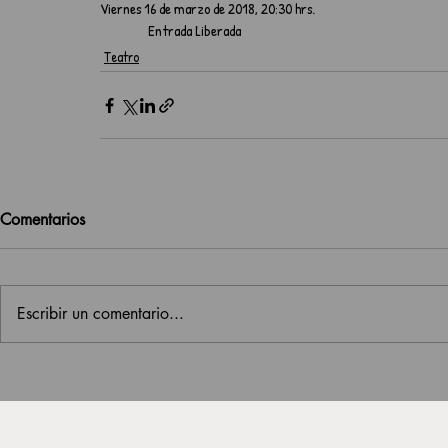
Viernes 16 de marzo de 2018, 20:30 hrs.             
                Entrada Liberada
Teatro
Comentarios
Escribir un comentario...