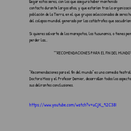
llegar estos seres, con los que asegura haber mantenido 
contacto durante largos años, y que estarían tras la organizaci
población de la Tierra, en el que grupos seleccionados de seres hu
del colapso mundial generado por las catástrofes que sacudirían
Si quieres salvarte de los marepotos, los tusunamis, o tienes pen
perder las…
                            ""RECOMENDACIONES PARA EL FIN DEL MUND
“Recomendaciones para el fin del mundo” es una comedia teatral, 
Doctora Moss y el Profesor Demier, desarrollan todos los aspect
sus delirantes conclusiones.
https://www.youtube.com/watch?v=uCjK_92C38I