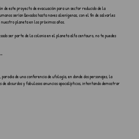
ón de este proyecto de evacuación para un sector reducido de la 
manos serían llevados hasta naves alienígenas, con el fin de salvarles 
 nuestro planeta en los próximos años.
sado ser parte de la colonia en el planeta alfa centauro, no te puedes 
O""
parodia de una conferencia de ufología, en donde dos personajes, la 
os de absurdos y fabulosos anuncios apocalípticos, intentando demostrar 