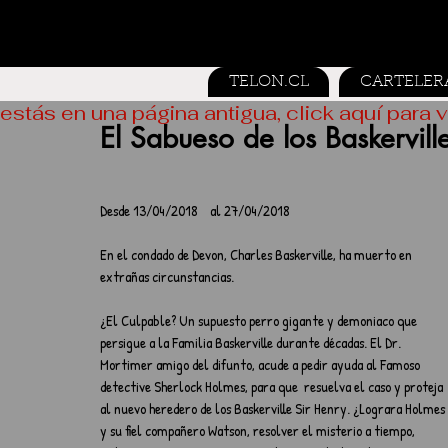
TELON.CL
CARTELER
estás en una página antigua, click aquí para v
El Sabueso de los Baskervill
Desde 13/04/2018    al 27/04/2018
En el condado de Devon, Charles Baskerville, ha muerto en 
extrañas circunstancias.
¿El Culpable? Un supuesto perro gigante y demoniaco que 
persigue a la Familia Baskerville durante décadas. El Dr. 
Mortimer amigo del difunto, acude a pedir ayuda al Famoso 
detective Sherlock Holmes, para que  resuelva el caso y proteja 
al nuevo heredero de los Baskerville Sir Henry. ¿Lograra Holmes 
y su fiel compañero Watson, resolver el misterio a tiempo, 